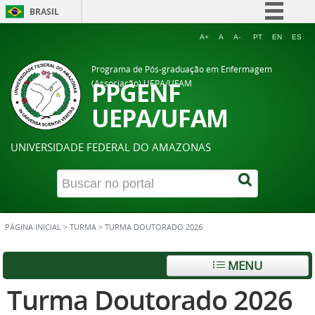
BRASIL
Simplifique!
A+
A
A-
PT
EN
ES
Comunica BR
Programa de Pós-graduação em Enfermagem
Participe
PPGENF
(Associação) UEPA/UFAM
Acesso à informação
UEPA/UFAM
Legislação
UNIVERSIDADE FEDERAL DO AMAZONAS
Canais
PÁGINA INICIAL
>
TURMA
>
TURMA DOUTORADO 2026
MENU
Turma Doutorado 2026