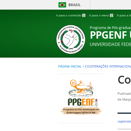
BRASIL
Ir para o conteúdo
1
Ir para o menu
2
Ir para a
Programa de Pós-gradu
PPGENF
UNIVERSIDADE FE
PÁGINA INICIAL
>
COOPERAÇÕES INTERNACION
Co
Publicad
de Março
registra