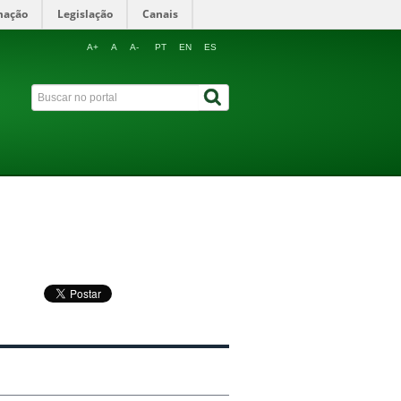
mação
Legislação
Canais
A+
A
A-
PT
EN
ES