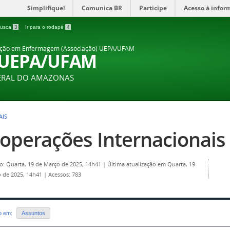
Simplifique!
Comunica BR
Participe
Acesso à infor
 busca
3
Ir para o rodapé
4
ação em Enfermagem (Associação) UEPA/UFAM
 UEPA/UFAM
DERAL DO AMAZONAS
AIS
operações Internacionais
o: Quarta, 19 de Março de 2025, 14h41
|
Última atualização em Quarta, 19
 de 2025, 14h41
|
Acessos: 783
do em:
Assuntos