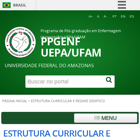
BRASIL
Simplifique!
A+
A
A-
PT
EN
ES
Comunica BR
Programa de Pós-graduação em Enfermagem
Participe
PPGENF
(Associação) UEPA/UFAM
Acesso à informação
UEPA/UFAM
Legislação
UNIVERSIDADE FEDERAL DO AMAZONAS
Canais
PÁGINA INICIAL
>
ESTRUTURA CURRICULAR E REGIME DIDÁTICO
MENU
ESTRUTURA CURRICULAR E