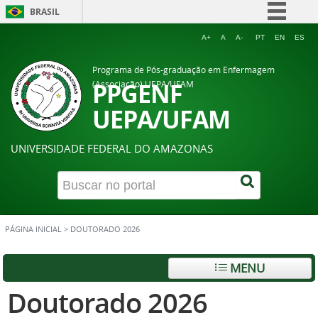
BRASIL
Simplifique!
A+
A
A-
PT
EN
ES
Comunica BR
Programa de Pós-graduação em Enfermagem
Participe
PPGENF
(Associação) UEPA/UFAM
Acesso à informação
UEPA/UFAM
Legislação
UNIVERSIDADE FEDERAL DO AMAZONAS
Canais
PÁGINA INICIAL
>
DOUTORADO 2026
MENU
Doutorado 2026