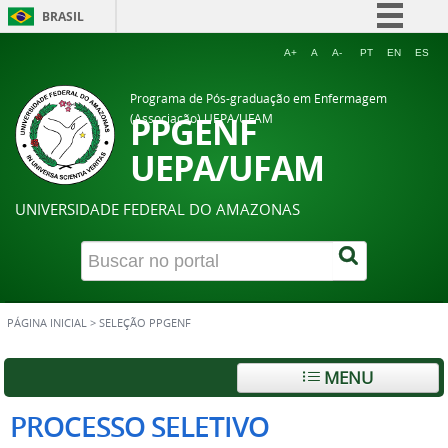
BRASIL
Simplifique!
A+
A
A-
PT
EN
ES
Comunica BR
Programa de Pós-graduação em Enfermagem
Participe
PPGENF
(Associação) UEPA/UFAM
Acesso à informação
UEPA/UFAM
Legislação
UNIVERSIDADE FEDERAL DO AMAZONAS
Canais
PÁGINA INICIAL
>
SELEÇÃO PPGENF
MENU
PROCESSO SELETIVO