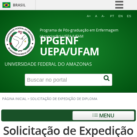
BRASIL
Simplifique!
A+
A
A-
PT
EN
ES
Comunica BR
Programa de Pós-graduação em Enfermagem
Participe
PPGENF
(Associação) UEPA/UFAM
Acesso à informação
UEPA/UFAM
Legislação
UNIVERSIDADE FEDERAL DO AMAZONAS
Canais
PÁGINA INICIAL
>
SOLICITAÇÃO DE EXPEDIÇÃO DE DIPLOMA
MENU
Solicitação de Expedição