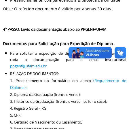
Presencialmente, comparecendo à Biblioteca da Unidade.
Obs.: O referido documento é válido por apenas 30 dias.
o
4
PASSO: Envio da documentação abaixo ao PPGENF/UFAM
Documentos para Solicitação para Expedição de Diploma.
Para solicitar a expedição de diploma é necessário, encaminhar
toda a documentação para o email institucional
ppgenf@ufam.edu.br
.
RELAÇÃO DE DOCUMENTOS:
1. Preenchimento do formulário em anexo
(Requerimento de
Diploma)
;
2. Diploma da Graduação (frente e verso);
3. Histórico da Graduação (frente e verso - se for o caso);
4. Registro Geral – RG;
5. CPF;
6. Certidão de Nascimento ou Casamento;
7. Passaporte para estrangeiros;