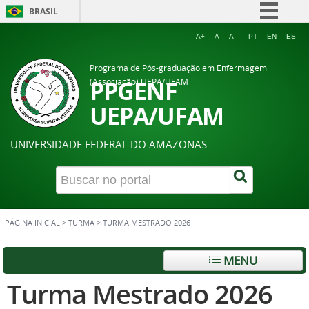
BRASIL
Simplifique!
A+
A
A-
PT
EN
ES
Comunica BR
Programa de Pós-graduação em Enfermagem
Participe
PPGENF
(Associação) UEPA/UFAM
Acesso à informação
UEPA/UFAM
Legislação
UNIVERSIDADE FEDERAL DO AMAZONAS
Canais
PÁGINA INICIAL
>
TURMA
>
TURMA MESTRADO 2026
MENU
Turma Mestrado 2026