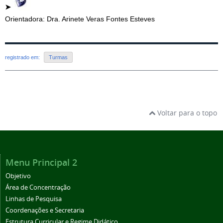
➤
Orientadora: Dra. Arinete Veras Fontes Esteves
registrado em:
Turmas
Voltar para o topo
Menu Principal 2
Objetivo
Área de Concentração
Linhas de Pesquisa
Coordenações e Secretaria
Estrutura Curricular e Regime Didático