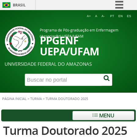
BRASIL
Simplifique!
A+
A
A-
PT
EN
ES
Comunica BR
Programa de Pós-graduação em Enfermagem
Participe
PPGENF
(Associação) UEPA/UFAM
Acesso à informação
UEPA/UFAM
Legislação
UNIVERSIDADE FEDERAL DO AMAZONAS
Canais
PÁGINA INICIAL
>
TURMA
>
TURMA DOUTORADO 2025
MENU
Turma Doutorado 2025