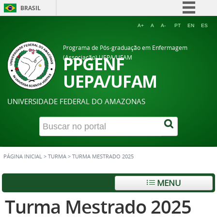
BRASIL
Simplifique!
A+
A
A-
PT
EN
ES
Comunica BR
Programa de Pós-graduação em Enfermagem
Participe
PPGENF
(Associação) UEPA/UFAM
Acesso à informação
UEPA/UFAM
Legislação
UNIVERSIDADE FEDERAL DO AMAZONAS
Canais
PÁGINA INICIAL
>
TURMA
>
TURMA MESTRADO 2025
MENU
Turma Mestrado 2025