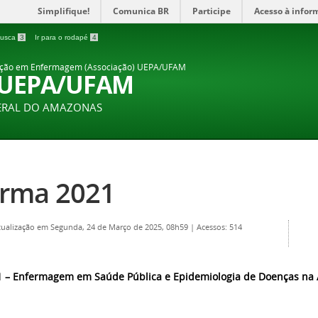
Simplifique!
Comunica BR
Participe
Acesso à infor
 busca
3
Ir para o rodapé
4
ação em Enfermagem (Associação) UEPA/UFAM
 UEPA/UFAM
DERAL DO AMAZONAS
rma 2021
tualização em Segunda, 24 de Março de 2025, 08h59
|
Acessos: 514
1 – Enfermagem em Saúde Pública e Epidemiologia de Doenças na