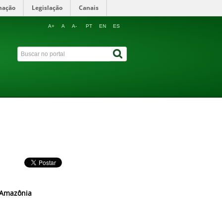
mação
Legislação
Canais
A+
A
A-
PT
EN
ES
 Amazônia