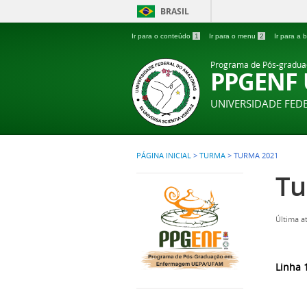
BRASIL
Ir para o conteúdo
1
Ir para o menu
2
Ir para a
Programa de Pós-gradu
PPGENF
UNIVERSIDADE FE
PÁGINA INICIAL
>
TURMA
>
TURMA 2021
Tu
Última a
Linha 