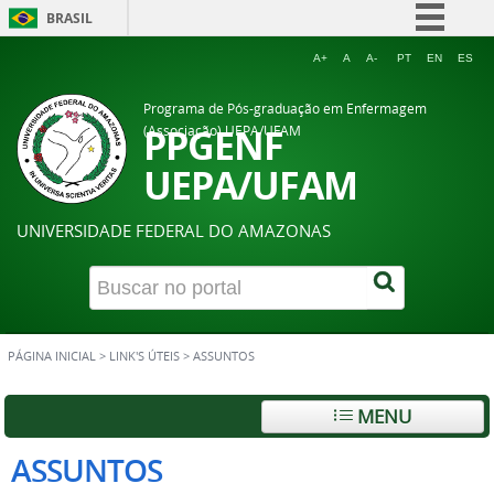
BRASIL
Simplifique!
A+
A
A-
PT
EN
ES
Comunica BR
Programa de Pós-graduação em Enfermagem
Participe
PPGENF
(Associação) UEPA/UFAM
Acesso à informação
UEPA/UFAM
Legislação
UNIVERSIDADE FEDERAL DO AMAZONAS
Canais
PÁGINA INICIAL
>
LINK'S ÚTEIS
>
ASSUNTOS
MENU
ASSUNTOS