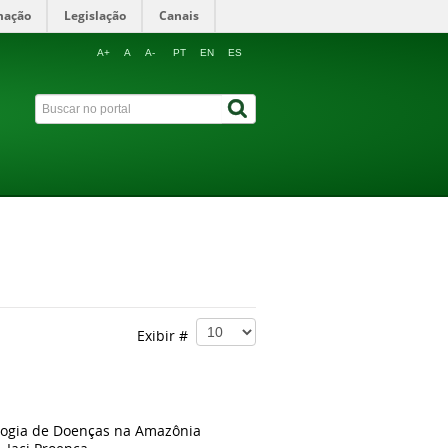
mação
Legislação
Canais
A+
A
A-
PT
EN
ES
Exibir #
miologia de Doenças na Amazônia