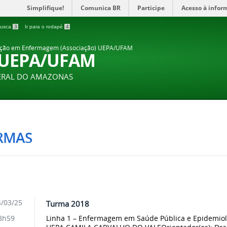
Simplifique!
Comunica BR
Participe
Acesso à infor
 busca
3
Ir para o rodapé
4
ação em Enfermagem (Associação) UEPA/UFAM
 UEPA/UFAM
DERAL DO AMAZONAS
RMAS
/03/25
Turma 2018
Linha 1 – Enfermagem em Saúde Pública e Epide
8h59