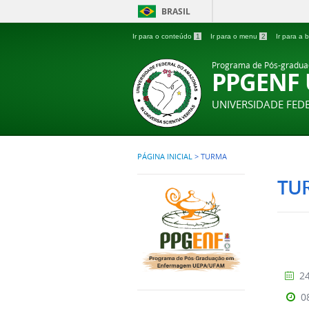
BRASIL
Ir para o conteúdo
1
Ir para o menu
2
Ir para a
Programa de Pós-gradu
PPGENF
UNIVERSIDADE FE
PÁGINA INICIAL
>
TURMA
TU
24
0